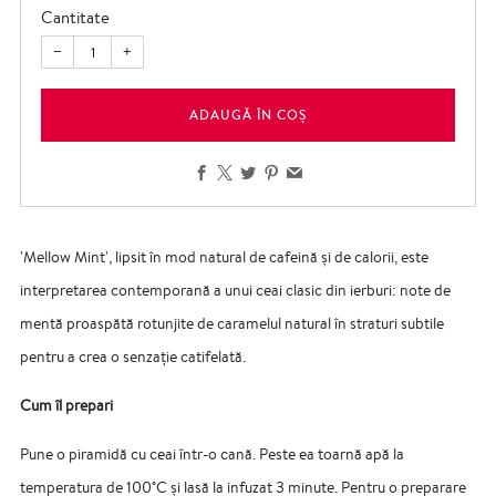
Cantitate
−
+
ADAUGĂ ÎN COȘ
Facebook
X
Twitter
Pinterest
Email
'Mellow Mint', lipsit în mod natural de cafeină și de calorii, este
interpretarea contemporană a unui ceai clasic din ierburi: note de
mentă proaspătă rotunjite de caramelul natural în straturi subtile
pentru a crea o senzație catifelată.
Cum îl prepari
Pune o piramidă cu ceai într-o cană. Peste ea toarnă apă la
temperatura de 100˚C și lasă la infuzat 3 minute. Pentru o preparare