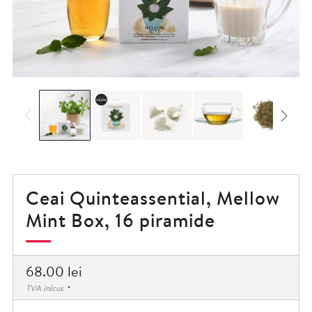
Ceai Quinteassential, Mellow
Mint Box, 16 piramide
Preț
68.00 lei
normal
TVA inlcus