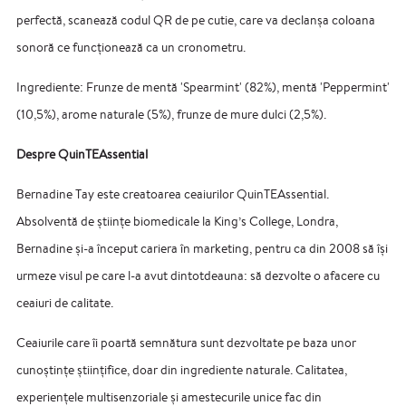
perfectă, scanează codul QR de pe cutie, care va declanșa coloana
sonoră ce funcționează ca un cronometru.
Ingrediente: Frunze de mentă 'Spearmint' (82%), mentă 'Peppermint'
(10,5%), arome naturale (5%), frunze de mure dulci (2,5%).
Despre QuinTEAssential
Bernadine Tay este creatoarea ceaiurilor QuinTEAssential.
Absolventă de științe biomedicale la King’s College, Londra,
Bernadine și-a început cariera în marketing, pentru ca din 2008 să își
urmeze visul pe care l-a avut dintotdeauna: să dezvolte o afacere cu
ceaiuri de calitate.
Ceaiurile care îi poartă semnătura sunt dezvoltate pe baza unor
cunoștințe științifice, doar din ingrediente naturale. Calitatea,
experiențele multisenzoriale și amestecurile unice fac din